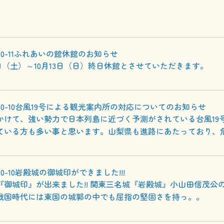
0-11
ふれあいの館休館のお知らせ
2日（土）～10月13日（日）終日休館とさせていただきます。
10-10
台風19号による観光案内所の対応についてのお知らせ
かけて、強い勢力で日本列島に近づく予測がされている台風19
ている方も多い事と思います。山梨県も進路にあたっており、
10-10
岩殿城の御城印ができました!!!
『御城印』が出来ました!! 関東三名城『岩殿城』小山田信茂公
戦国時代には東国の城郭の中でも屈指の堅固さを持っ。。