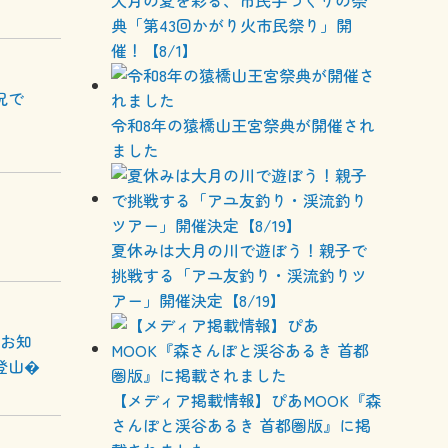
大月の夏を彩る、市民手づくりの祭
典「第43回かがり火市民祭り」開
催！【8/1】
況で
令和8年の猿橋山王宮祭典が開催され
ました
夏休みは大月の川で遊ぼう！親子で
挑戦する「アユ友釣り・渓流釣りツ
アー」開催決定【8/19】
でお知
登山�
【メディア掲載情報】ぴあMOOK『森
さんぽと渓谷あるき 首都圏版』に掲