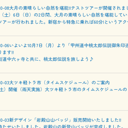
10-08
大月の素晴らしい自然を堪能!!テストツアーが開催されま
5日（土）6日（日）の2日間、大月の素晴らしい自然を堪能して
ツアーが行われました。新宿から特急に乗れば60分!というアク
10-06
いよいよ10月7日（月）より「甲州道中桃太郎伝説御朱印
ます!!
街道中六ヶ寺と共に、桃太郎伝説を旅しよう♪
10-03
大ツキ軽トラ市（タイムスケジュール）のご案内
19（土）開催（雨天実施）大ツキ軽トラ市のタイムスケジュール
10-03
新デザイン「岩殿山山バッジ」販売開始いたしました!!
待たせいたしました。岩殿山の新登山バッジが完成しました。