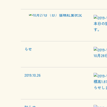
本日の
す。
10月2
標高1
らせし