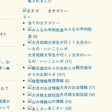
載されました
カテゴリー
全てのカテゴリー
みんなの甲州街
!!
道 (6)
大月短期大学生が行く！大月のいい
もの・いいことレポ (37)
す。山
観光協会
伴っ�
からのお知らせ (157)
積雪情報 (6)
大月のお店情報 (17)
されて
大月桃太郎伝説 (16)
高尾か
山の情報 (53)
わって
あじさい (28)