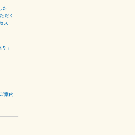
した
いただく
セス
巡り」
のご案内