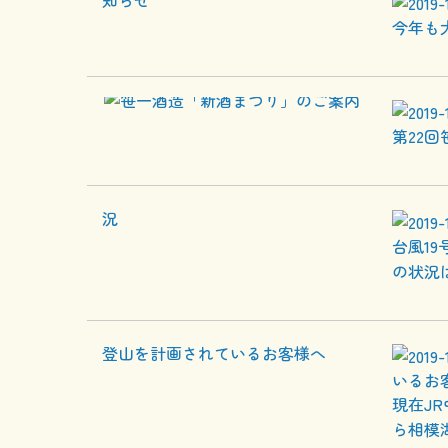
今年も
第22回
台風1
の状況
いるお
現在J
ら相模