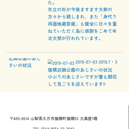
た。
矢立の杉が今後ますます大勢の
方々から親しまれ、また「身代り
両面地蔵菩薩」も健全に日々を重
ねていただく為に感謝をこめて年
次大祭が行われています。
2019-07-03
2019.7・3
猿橋近隣公園のあじさいの状況
小ぶりのあじさいですが蕾も開花
して見ごろを迎えています!!
〒409-0614 山梨県大月市猿橋町猿橋55 大黒屋1階
TEL/FAX 0554-22-2942