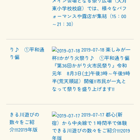
メイン会場となる祭り広場（大月
東小学校校庭）では、様々なパフ
ォーマンスや露店が集結（15：00
～21：30）
2019-07-18
楽しみが一
杯!!かがり火祭り♪ ①平和通り偏
『第36回かがり火市民祭り』令和
元年 8月3日(土)午後3時～午後9時
半(荒天順延）開催!!市民が一丸と
なって祭りを盛り上げます!!
2019-07-17
都心(新
宿）から中央線で１時間半で体験
できる川遊びの数々をご紹介!!!2019
年版