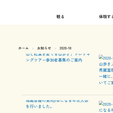
観る
体験す
ホーム
お知らせ
現在のページ:
2020-10
山歩き
秀麗富
一緒に
いてご
になる