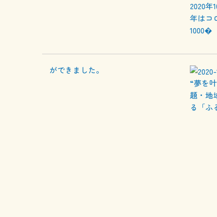
2020
年はコ
1000�
“夢を
題・地
る「ふ