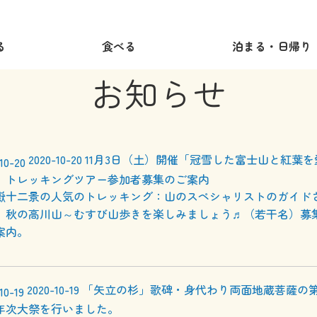
る
食べる
泊まる・日帰り
お知らせ
2020-10-20
11月3日（土）開催「冠雪した富士山と紅葉を
」トレッキングツアー参加者募集のご案内
嶽十二景の人気のトレッキング：山のスペシャリストのガイド
、秋の高川山～むすび山歩きを楽しみましょう♬（若干名）募
案内。
2020-10-19
「矢立の杉」歌碑・身代わり両面地蔵菩薩の第
年次大祭を行いました。