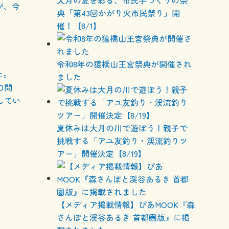
大月の夏を彩る、市民手づくりの祭
が、今
典「第43回かがり火市民祭り」開
。
催！【8/1】
令和8年の猿橋山王宮祭典が開催され
た。
ました
口問
してい
夏休みは大月の川で遊ぼう！親子で
挑戦する「アユ友釣り・渓流釣りツ
アー」開催決定【8/19】
【メディア掲載情報】ぴあMOOK『森
さんぽと渓谷あるき 首都圏版』に掲