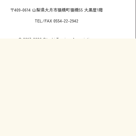
〒409-0614 山梨県大月市猿橋町猿橋55 大黒屋1階
TEL/FAX 0554-22-2942
© 2017-2026 Otsuki Tourism Association.
観る
体験する
食べる
泊まる・日帰り
サイトポリシー
お問い合わせ
会
員情報