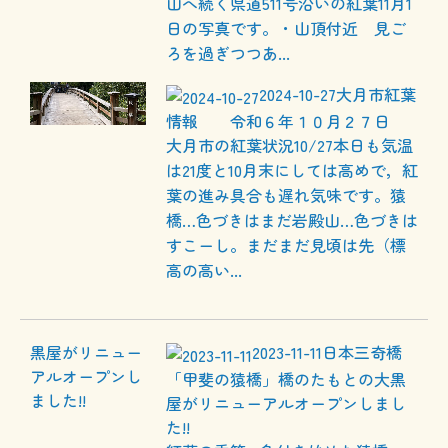
山へ続く県道511号沿いの紅葉11月1
日の写真です。・山頂付近 見ご
ろを過ぎつつあ...
2024-10-27
大月市紅葉
情報 令和６年１０月２７日
大月市の紅葉状況10/27本日も気温
は21度と10月末にしては高めで，紅
葉の進み具合も遅れ気味です。猿
橋…色づきはまだ岩殿山…色づきは
すこーし。まだまだ見頃は先（標
高の高い...
2023-11-11
日本三奇橋
「甲斐の猿橋」橋のたもとの大黒
屋がリニューアルオープンしまし
た!!