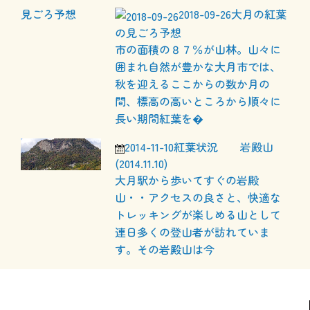
2018-09-26
大月の紅葉
の見ごろ予想
市の面積の８７％が山林。山々に
囲まれ自然が豊かな大月市では、
秋を迎えるここからの数か月の
間、標高の高いところから順々に
長い期間紅葉を�
2014-11-10
紅葉状況 岩殿山
(2014.11.10)
大月駅から歩いてすぐの岩殿
山・・アクセスの良さと、快適な
トレッキングが楽しめる山として
連日多くの登山者が訪れていま
す。その岩殿山は今