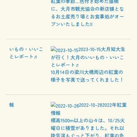
紅葉の季節…色付き始めた猿橋
に、大月市観光協会の新店舗とな
るお土産売り場とお食事処がオー
プンいたしました!!
2023-10-15
大月短大生
が行く！大月のいいもの・いいこ
とレポート♬
10月14日の梁川大橋周辺の紅葉の
様子を写真で送ってくれました！
2022-10-28
2022年紅葉
情報
標高1500m以上の山々は、10/25火
曜日に積雪がありました。それ以
降気温もぐっと下がり、紅葉の色