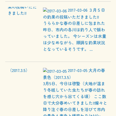
2017-03-06
３月５日
の釣果の投稿いただきました!!
うららかな春の日差しに包まれた
昨日、市内の各川は釣り人で賑わ
っていました。 今シーズンは水量
は少なめながら、順調な釣果状況
となっているそうです。 ...
2017-03-05
大月の春
景色（2017.3.5）
3月5日、今日は啓蟄（大地が温ま
り冬眠していた虫たちが春の訪れ
を感じ穴から出てくる頃） ここ数
日で大分春めいてきました!!燦々と
降り注ぐ春の日差しを浴びて市内
の景色も春色と様変わり(*^^)v