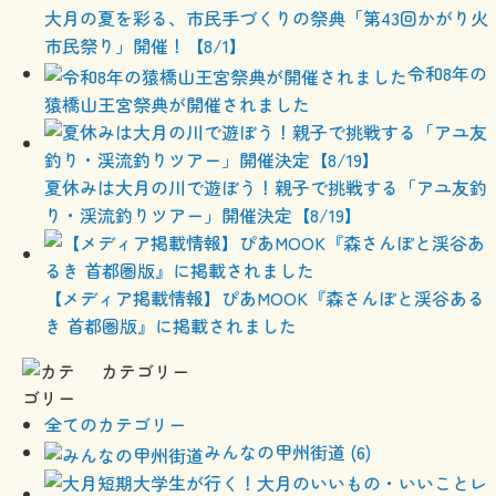
大月の夏を彩る、市民手づくりの祭典「第43回かがり火
市民祭り」開催！【8/1】
令和8年の
猿橋山王宮祭典が開催されました
夏休みは大月の川で遊ぼう！親子で挑戦する「アユ友釣
り・渓流釣りツアー」開催決定【8/19】
【メディア掲載情報】ぴあMOOK『森さんぽと渓谷ある
き 首都圏版』に掲載されました
カテゴリー
全てのカテゴリー
みんなの甲州街道 (6)