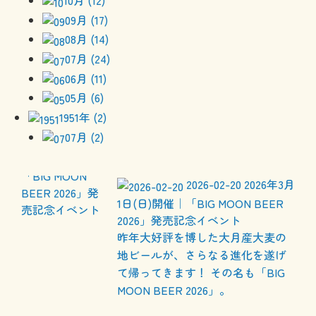
10月 (12)
09月 (17)
08月 (14)
07月 (24)
06月 (11)
05月 (6)
1951年 (2)
07月 (2)
2026-02-20
2026年3月
1日(日)開催｜「BIG MOON BEER
2026」発売記念イベント
昨年大好評を博した大月産大麦の
地ビールが、さらなる進化を遂げ
て帰ってきます！ その名も「BIG
MOON BEER 2026」。