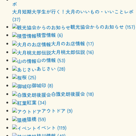
大月短期大学生が行く！大月のいいもの・いいことレポ
(37)
観光協会からのお知らせ (157)
積雪情報 (6)
大月のお店情報 (17)
大月桃太郎伝説 (16)
山の情報 (53)
あじさい (28)
桜 (25)
御城印 (8)
白籏史朗後援会 (18)
紅葉 (34)
アウトドア (9)
猿橋 (59)
イベント (119)
桂川情報 (40)