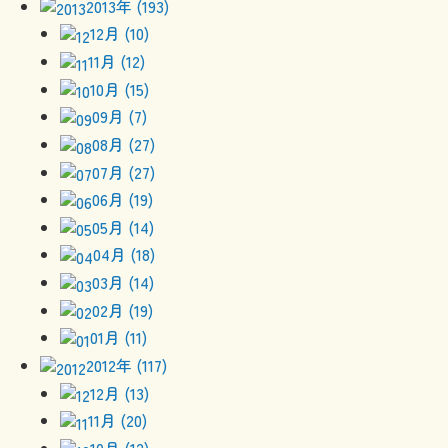
2013年 (193)
12月 (10)
11月 (12)
10月 (15)
09月 (7)
08月 (27)
07月 (27)
06月 (19)
05月 (14)
04月 (18)
03月 (14)
02月 (19)
01月 (11)
2012年 (117)
12月 (13)
11月 (20)