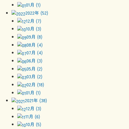
01月 (1)
2022年 (52)
12月 (7)
10月 (3)
09月 (8)
08月 (4)
07月 (4)
06月 (3)
05月 (2)
03月 (2)
02月 (18)
01月 (1)
2021年 (38)
12月 (3)
11月 (6)
10月 (5)