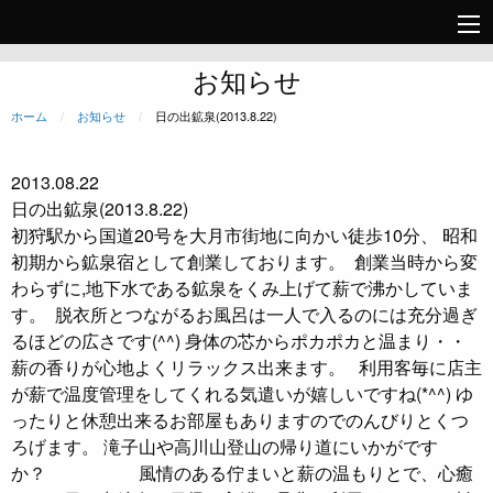
お知らせ
ホーム
お知らせ
現在のページ:
日の出鉱泉(2013.8.22)
2013.08.22
日の出鉱泉(2013.8.22)
初狩駅から国道20号を大月市街地に向かい徒歩10分、 昭和
初期から鉱泉宿として創業しております。
創業当時から変
わらずに,地下水である鉱泉をくみ上げて薪で沸かしていま
す。
脱衣所とつながるお風呂は一人で入るのには充分過ぎ
るほどの広さです(^^) 身体の芯からポカポカと温まり・・
薪の香りが心地よくリラックス出来ます。
利用客毎に店主
が薪で温度管理をしてくれる気遣いが嬉しいですね(*^^) ゆ
ったりと休憩出来るお部屋もありますのでのんびりとくつ
ろげます。 滝子山や高川山登山の帰り道にいかがです
か？ 風情のある佇まいと薪の温もりとで、心癒