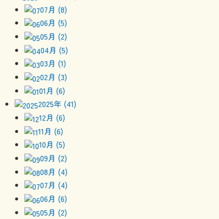
07月 (8)
06月 (5)
05月 (2)
04月 (5)
03月 (1)
02月 (3)
01月 (6)
2025年 (41)
12月 (6)
11月 (6)
10月 (5)
09月 (2)
08月 (4)
07月 (4)
06月 (6)
05月 (2)