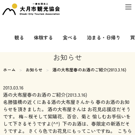
観る
体験する
食べる
泊まる・日帰り
買
お知らせ
ホーム
お知らせ
現在のページ:
酒の大布屋春のお酒のご紹介(2013.3.16)
2013.03.16
酒の大布屋春のお酒のご紹介(2013.3.16)
名勝猿橋の近くにある酒の大布屋さんから 春のお酒のお知
らせを頂きました。 酒の大布屋さんは お花見応援店だそう
です。 梅～桜そして紫陽花、百合、菊と 愉しむお手伝いを
して下さるそうですよ(^^)
下のお酒は、春限定の新酒だそ
うですよ。 さくら色でお花見にもってこいですね。
こちら