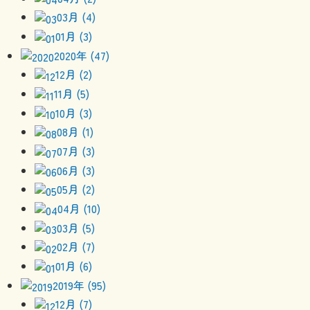
03月 (4)
01月 (3)
2020年 (47)
12月 (2)
11月 (5)
10月 (3)
08月 (1)
07月 (3)
06月 (3)
05月 (2)
04月 (10)
03月 (5)
02月 (7)
01月 (6)
2019年 (95)
12月 (7)