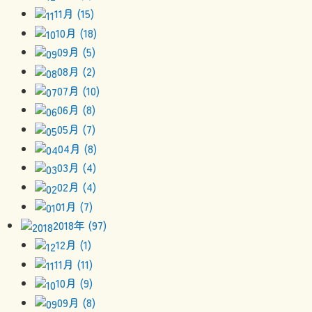
11月 (15)
10月 (18)
09月 (5)
08月 (2)
07月 (10)
06月 (8)
05月 (7)
04月 (8)
03月 (4)
02月 (4)
01月 (7)
2018年 (97)
12月 (1)
11月 (11)
10月 (9)
09月 (8)