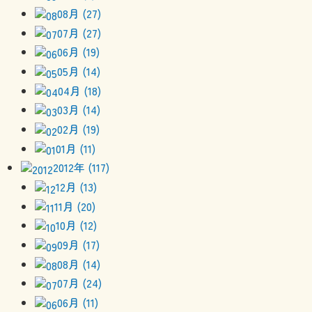
08月 (27)
07月 (27)
06月 (19)
05月 (14)
04月 (18)
03月 (14)
02月 (19)
01月 (11)
2012年 (117)
12月 (13)
11月 (20)
10月 (12)
09月 (17)
08月 (14)
07月 (24)
06月 (11)