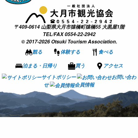
〒409-0614 山梨県大月市猿橋町猿橋55 大黒屋1階
TEL/FAX 0554-22-2942
© 2017-2026 Otsuki Tourism Association.
観る
体験する
食べる
泊まる・日帰り
買う
アクセス
サイトポリシー
お問い合わ
せ
会員情報