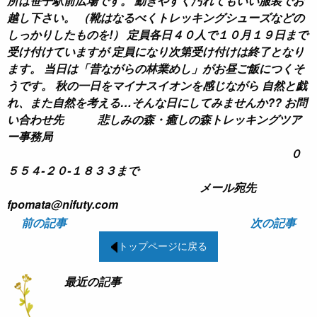
所は笹子駅前広場です。 動きやすく汚れてもいい服装でお
越し下さい。 （靴はなるべくトレッキングシューズなどの
しっかりしたものを!） 定員各日４０人で１０月１９日まで
受け付けていますが 定員になり次第受け付けは終了となり
ます。 当日は「昔ながらの林業めし」がお昼ご飯につくそ
うです。 秋の一日をマイナスイオンを感じながら 自然と戯
れ、また自然を考える…そんな日にしてみませんか??
お問
い合わせ先 悲しみの森・癒しの森トレッキングツア
ー事務局
０
５５４-２０-１８３３まで
メール宛先
fpomata@nifuty.com
前の記事
次の記事
トップページに戻る
最近の記事