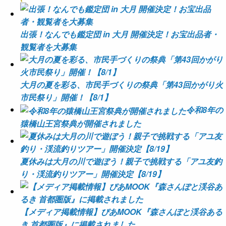
出張！なんでも鑑定団 in 大月 開催決定！お宝出品者・
観覧者を大募集
大月の夏を彩る、市民手づくりの祭典「第43回かがり火
市民祭り」開催！【8/1】
令和8年の
猿橋山王宮祭典が開催されました
夏休みは大月の川で遊ぼう！親子で挑戦する「アユ友釣
り・渓流釣りツアー」開催決定【8/19】
【メディア掲載情報】ぴあMOOK『森さんぽと渓谷ある
き 首都圏版』に掲載されました