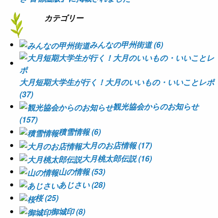
カテゴリー
みんなの甲州街道 (6)
大月短期大学生が行く！大月のいいもの・いいことレポ
(37)
観光協会からのお知らせ
(157)
積雪情報 (6)
大月のお店情報 (17)
大月桃太郎伝説 (16)
山の情報 (53)
あじさい (28)
桜 (25)
御城印 (8)