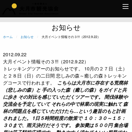
お知らせ
ホーム
お知らせ
現在のページ:
大月イベント情報その３!!!（2012.9.22）
2012.09.22
大月イベント情報その３!!!（2012.9.22）
トレッキングツアーのお知らせです。 10月の２７日（土）
と２８日（日）の二日間 悲しみの森～癒しの森トレッキン
グコースで行われます。
こちらは大月市に存在する荒廃林
（悲しみの森）と 手の入った森（癒しの森）をガイドと共
に歩き その対比を感じていただくツアーです。 間伐体験や
交流会を予定していて それらの中で林業の現実に触れて 森
林の問題点を感じていただけたら…という趣旨のもと計画
されました。 1日５時間程度の散策で １０：３０～１５：
３０まで、雨天決行だそうです。 参加費は５００円 集合場