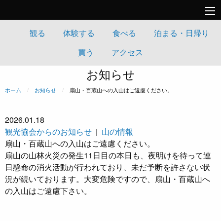
観る
体験する
食べる
泊まる・日帰り
買う
アクセス
お知らせ
ホーム
お知らせ
現在のページ:
扇山・百蔵山への入山はご遠慮ください。
2026.01.18
観光協会からのお知らせ
|
山の情報
扇山・百蔵山への入山はご遠慮ください。
扇山の山林火災の発生11日目の本日も、夜明けを待って連
日懸命の消火活動が行われており、未だ予断を許さない状
況が続いております。大変危険ですので、扇山・百蔵山へ
の入山はご遠慮下さい。