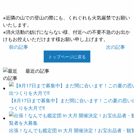
※近隣の山での登山の際にも、くれぐれも火気厳禁でお願い
いたします。
※消火活動の妨げにならない様、付近への不要不急のお出か
けもお控えいただけます様お願い申し上げます。
前の記事
次の記事
トップページに戻る
最近の記事
【8月17日まで募集中】まだ間に合います！この夏の思い
つくりを大月で‼
出張！なんでも鑑定団 in 大月 開催決定！お宝出品者・観