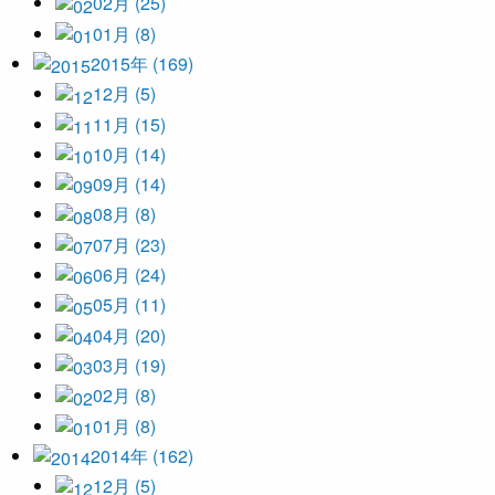
02月 (25)
01月 (8)
2015年 (169)
12月 (5)
11月 (15)
10月 (14)
09月 (14)
08月 (8)
07月 (23)
06月 (24)
05月 (11)
04月 (20)
03月 (19)
02月 (8)
01月 (8)
2014年 (162)
12月 (5)