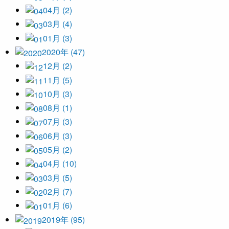
04月 (2)
03月 (4)
01月 (3)
2020年 (47)
12月 (2)
11月 (5)
10月 (3)
08月 (1)
07月 (3)
06月 (3)
05月 (2)
04月 (10)
03月 (5)
02月 (7)
01月 (6)
2019年 (95)