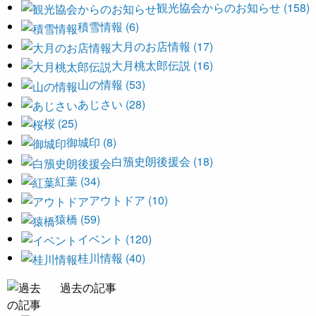
観光協会からのお知らせ (158)
積雪情報 (6)
大月のお店情報 (17)
大月桃太郎伝説 (16)
山の情報 (53)
あじさい (28)
桜 (25)
御城印 (8)
白籏史朗後援会 (18)
紅葉 (34)
アウトドア (10)
猿橋 (59)
イベント (120)
桂川情報 (40)
過去の記事