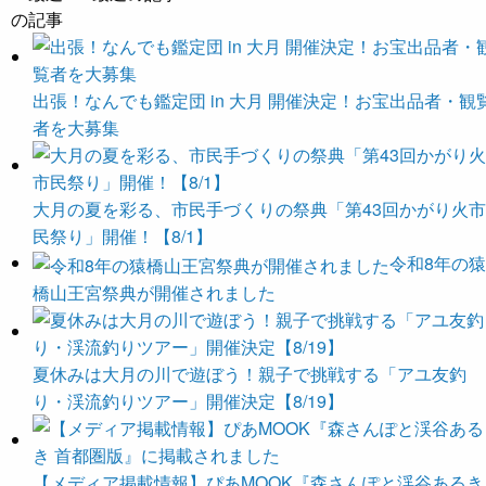
出張！なんでも鑑定団 in 大月 開催決定！お宝出品者・観
者を大募集
大月の夏を彩る、市民手づくりの祭典「第43回かがり火市
民祭り」開催！【8/1】
令和8年の猿
橋山王宮祭典が開催されました
夏休みは大月の川で遊ぼう！親子で挑戦する「アユ友釣
り・渓流釣りツアー」開催決定【8/19】
【メディア掲載情報】ぴあMOOK『森さんぽと渓谷あるき