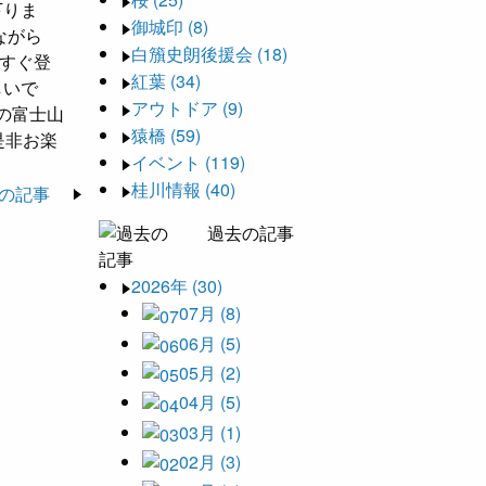
下りま
御城印 (8)
ながら
白籏史朗後援会 (18)
すぐ登
紅葉 (34)
しいで
アウトドア (9)
の富士山
猿橋 (59)
是非お楽
イベント (119)
桂川情報 (40)
の記事
過去の記事
2026年 (30)
07月 (8)
06月 (5)
05月 (2)
04月 (5)
03月 (1)
02月 (3)