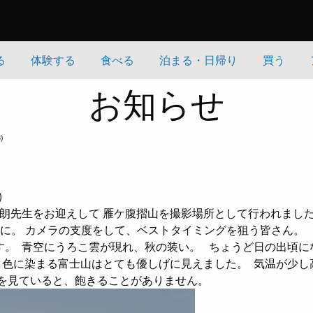
る
体験する
食べる
泊まる・日帰り
買う
お知らせ
)
)
籏史朗先生をお迎えして 雁ケ腹摺山を撮影場所として行われました
頂に。 カメラの支度をして、ベストタイミングを狙う皆さん。
す。
青空にうろこ雲が現れ、秋の装い。
ちょうど日の出頃に
色に染まる富士山はとても優しげに見えました。
気温が少し
りを見ていると、飽きることがありません。