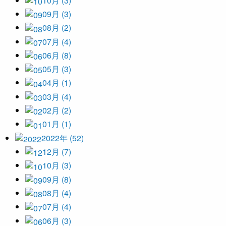
10月 (3)
09月 (3)
08月 (2)
07月 (4)
06月 (8)
05月 (3)
04月 (1)
03月 (4)
02月 (2)
01月 (1)
2022年 (52)
12月 (7)
10月 (3)
09月 (8)
08月 (4)
07月 (4)
06月 (3)