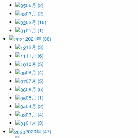
05月 (2)
03月 (2)
02月 (18)
01月 (1)
2021年 (38)
12月 (3)
11月 (6)
10月 (5)
09月 (4)
07月 (5)
06月 (5)
05月 (1)
04月 (2)
03月 (4)
01月 (3)
2020年 (47)