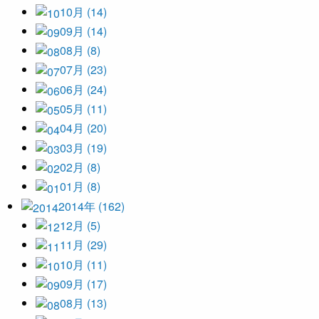
10月 (14)
09月 (14)
08月 (8)
07月 (23)
06月 (24)
05月 (11)
04月 (20)
03月 (19)
02月 (8)
01月 (8)
2014年 (162)
12月 (5)
11月 (29)
10月 (11)
09月 (17)
08月 (13)