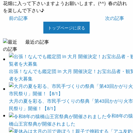
花畑に入って下さいますようお願いします。(^^)
春の訪れ
を楽しんで下さい♪
前の記事
次の記事
トップページに戻る
最近の記事
出張！なんでも鑑定団 in 大月 開催決定！お宝出品者・観
者を大募集
大月の夏を彩る、市民手づくりの祭典「第43回かがり火市
民祭り」開催！【8/1】
令和8年の猿
橋山王宮祭典が開催されました