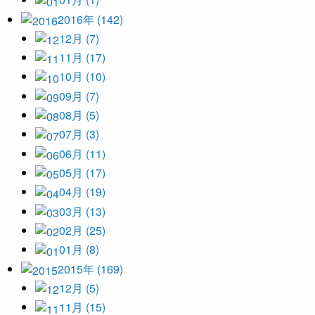
2016年 (142)
12月 (7)
11月 (17)
10月 (10)
09月 (7)
08月 (5)
07月 (3)
06月 (11)
05月 (17)
04月 (19)
03月 (13)
02月 (25)
01月 (8)
2015年 (169)
12月 (5)
11月 (15)