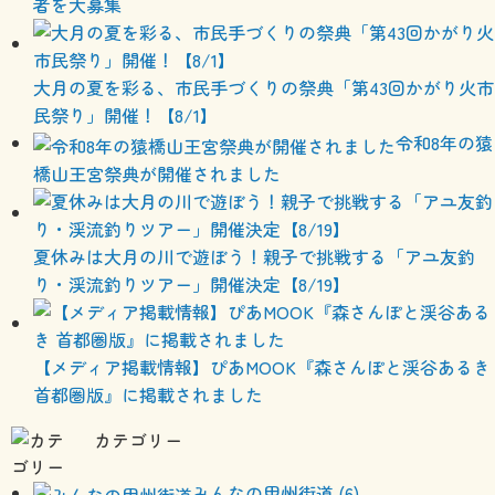
者を大募集
大月の夏を彩る、市民手づくりの祭典「第43回かがり火市
民祭り」開催！【8/1】
令和8年の猿
橋山王宮祭典が開催されました
夏休みは大月の川で遊ぼう！親子で挑戦する「アユ友釣
り・渓流釣りツアー」開催決定【8/19】
【メディア掲載情報】ぴあMOOK『森さんぽと渓谷あるき
首都圏版』に掲載されました
カテゴリー
みんなの甲州街道 (6)