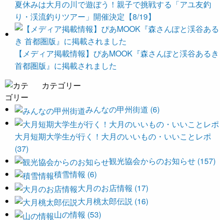
夏休みは大月の川で遊ぼう！親子で挑戦する「アユ友釣
り・渓流釣りツアー」開催決定【8/19】
【メディア掲載情報】ぴあMOOK『森さんぽと渓谷あるき
首都圏版』に掲載されました
カテゴリー
みんなの甲州街道 (6)
大月短期大学生が行く！大月のいいもの・いいことレポ
(37)
観光協会からのお知らせ (157)
積雪情報 (6)
大月のお店情報 (17)
大月桃太郎伝説 (16)
山の情報 (53)