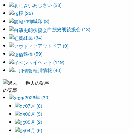
あじさい (28)
桜 (25)
御城印 (8)
白籏史朗後援会 (18)
紅葉 (34)
アウトドア (9)
猿橋 (59)
イベント (119)
桂川情報 (40)
過去の記事
2026年 (30)
07月 (8)
06月 (5)
05月 (2)
04月 (5)