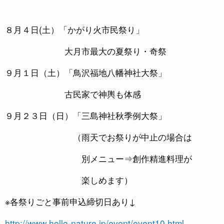
８月４日(土）「かがり火市民祭り」
大月市最大の夏祭り・奇祭
９月１日（土）「鳥沢福地八幡神社大祭」
古民家で神輿も体感
９月２３日（日）「三島神社秋季例大祭」
（雨天でお祭りが中止の場合は
別メニュー⇒創作精進料理が
楽しめます）
※各祭りごと事前申込締切日あり↓
http://www.hello-nature.jp/event/event10.html