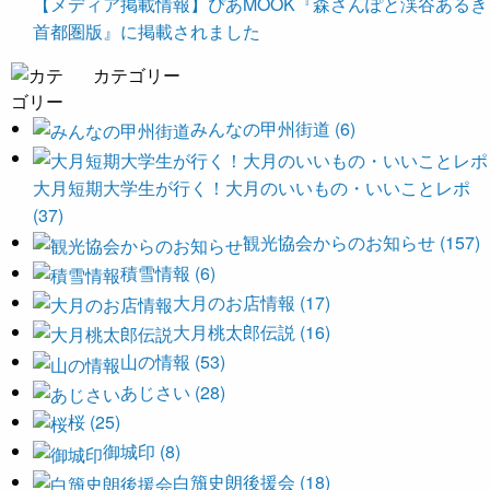
【メディア掲載情報】ぴあMOOK『森さんぽと渓谷あるき
首都圏版』に掲載されました
カテゴリー
みんなの甲州街道 (6)
大月短期大学生が行く！大月のいいもの・いいことレポ
(37)
観光協会からのお知らせ (157)
積雪情報 (6)
大月のお店情報 (17)
大月桃太郎伝説 (16)
山の情報 (53)
あじさい (28)
桜 (25)
御城印 (8)
白籏史朗後援会 (18)