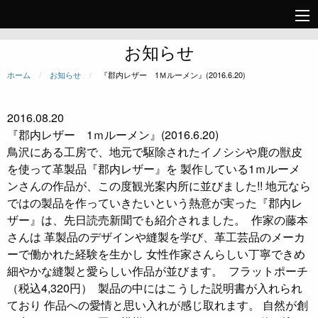
お知らせ
ホーム
お知らせ
現在のページ:
『郡内レザー 1Ｍルーメン』(2016.6.20)
2016.08.20
『郡内レザー 1ｍルーメン』(2016.6.20)
鳥沢にある工房で、地元で駆除されたイノシシや鹿の獣皮
を使って革製品『郡内レザー』を 製作している1ｍルーメ
ンさんの作品が、この度観光案内所に並びました!! 地元なら
ではの製品を作っていきたいという熱意が実った『郡内レ
ザー』は、先日読売新聞でも紹介されました。
作家の藤本
さんは 革製品のデザインや縫製を学び、革工芸品のメーカ
ーで働かれた経験を生かし 女性作家さんらしい丁寧できめ
細やかな縫製と愛らしい作品が並びます。
フラットポーチ
（税込4,320円）
製品の中にはこうした説明書が入れられ
ており 作品への愛情と思い入れが感じ取れます。 自然が創