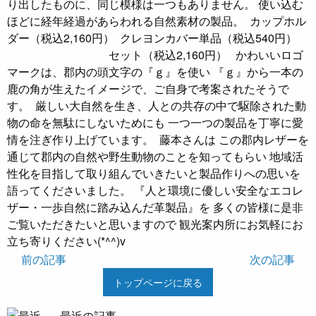
り出したものに、同じ模様は一つもありません。 使い込む
ほどに経年経過があらわれる自然素材の製品。
カップホル
ダー（税込2,160円）
クレヨンカバー単品（税込540円）
セット（税込2,160円）
かわいいロゴ
マークは、郡内の頭文字の『ｇ』を使い 『ｇ』から一本の
鹿の角が生えたイメージで、ご自身で考案されたそうで
す。
厳しい大自然を生き、人との共存の中で駆除された動
物の命を無駄にしないためにも 一つ一つの製品を丁寧に愛
情を注ぎ作り上げています。
藤本さんは この郡内レザーを
通じて郡内の自然や野生動物のことを知ってもらい 地域活
性化を目指して取り組んでいきたいと製品作りへの思いを
語ってくださいました。 『人と環境に優しい安全なエコレ
ザー・一歩自然に踏み込んだ革製品』を 多くの皆様に是非
ご覧いただきたいと思いますので 観光案内所にお気軽にお
立ち寄りください(*^^)v
前の記事
次の記事
トップページに戻る
最近の記事