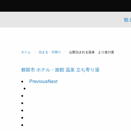
観
ホーム
泊まる・日帰り
現在のページ:
山梨泊まれる温泉 より道の湯
都留市
ホテル・旅館
温泉
立ち寄り湯
Previous
Next