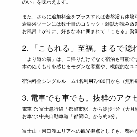
のい」を味わえます。
また、さらに追加料金をプラスすれば岩盤浴も体験
岩盤浴ゾーンには数千冊のコミック・雑誌が読み放
お風呂上がりに、好きな本に囲まれて「こもる」贅
2. 「こもれる」至福。まるで
「より道の湯」は、日帰りだけでなく宿泊も可能で
木のぬくもりを感じるモダンな客室や、機能的なユ
宿泊料金シングルルーム1名利用7,480円から（無料
3. 電車でも車でも。抜群のアク
電車で: 富士急行線「都留市駅」から徒歩1分（大月
お車で: 中央自動車道「都留IC」から約2分。
富士山・河口湖エリアへの観光拠点としても、都内