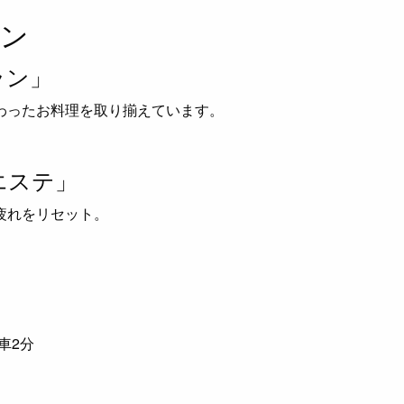
ョン
ラン」
わったお料理を取り揃えています。
エステ」
疲れをリセット。
車2分